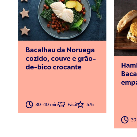
Bacalhau da Noruega
cozido, couve e grão-
Hamb
de-bico crocante
Baca
emp
30-40 min
Fácil
5/5
30