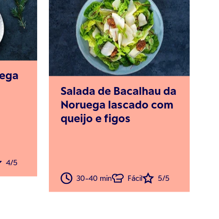
uega
Salada de Bacalhau da
Noruega lascado com
queijo e figos
4/5
30-40 min
Fácil
5/5