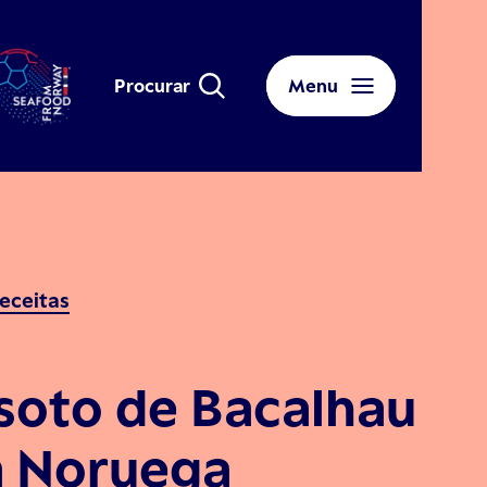
Procurar
Menu
eceitas
soto de Bacalhau
a Noruega