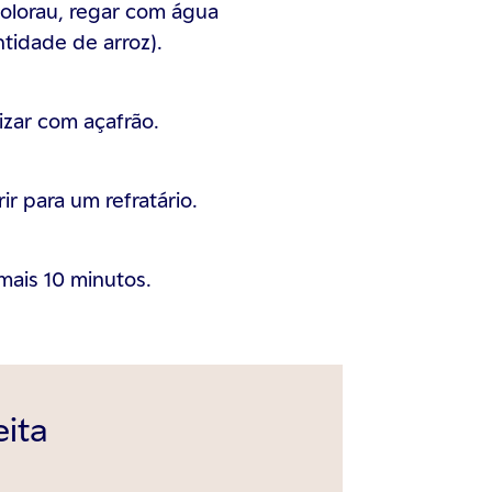
 colorau, regar com água
ntidade de arroz).
izar com açafrão.
ir para um refratário.
mais 10 minutos.
eita