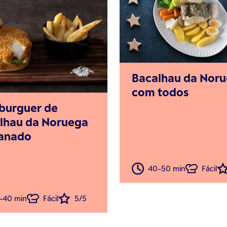
Bacalhau da Nor
com todos
urguer de
lhau da Noruega
anado
40-50 min
Fácil
-40 min
Fácil
5/5