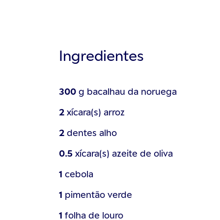
Ingredientes
300
g
bacalhau da noruega
2
xícara(s)
arroz
2
dentes
alho
0.5
xícara(s)
azeite de oliva
1
cebola
1
pimentão verde
1
folha de
louro