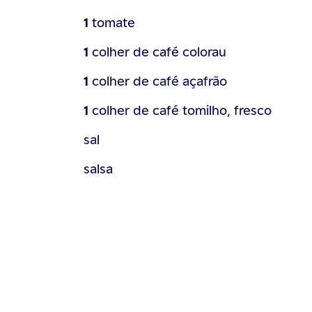
1
tomate
1
colher de café
colorau
1
colher de café
açafrão
1
colher de café
tomilho, fresco
sal
salsa