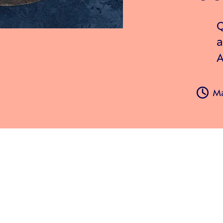
Q
a
A
Ma