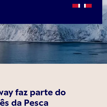
ay faz parte do
ês da Pesca