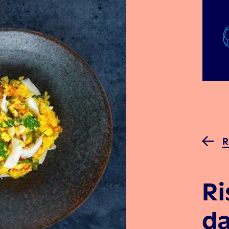
R
Ri
d