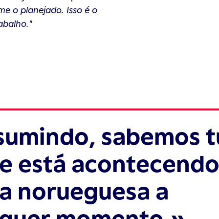
e o planejado. Isso é o
abalho."
sumindo, sabemos 
e está acontecendo
a norueguesa a
lquer momento.