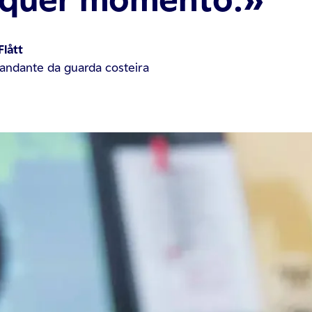
Flått
ndante da guarda costeira