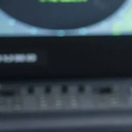
agem
caz
ma
binada
as.”