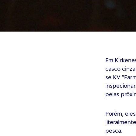
Em Kirkene
casco cinza
se KV “Farm
inspecionar
pelas próx
Porém, eles
literalment
pesca.