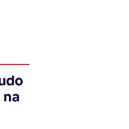
tudo
 na