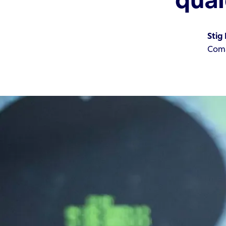
Stig 
Coma