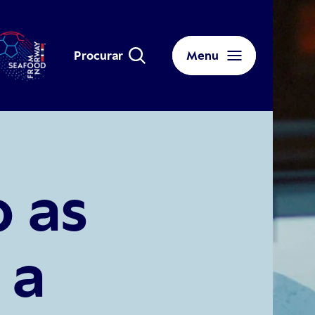
Procurar
Menu
 as
 a