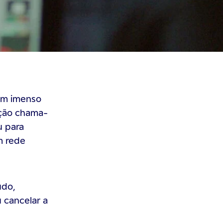
um imenso
ação chama-
u para
m rede
udo,
u cancelar a